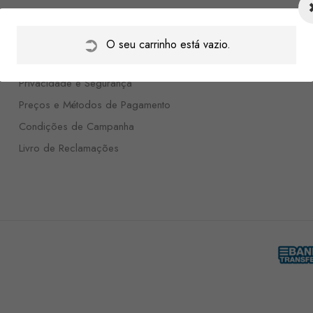
Apoio ao Cliente
Trocas e Devoluções
O seu carrinho está vazio.
Envio e Entregas
Privacidade e Segurança
Preços e Métodos de Pagamento
Condições de Campanha
Livro de Reclamações