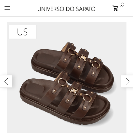
0
Carrinho