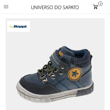
0
Carrinho