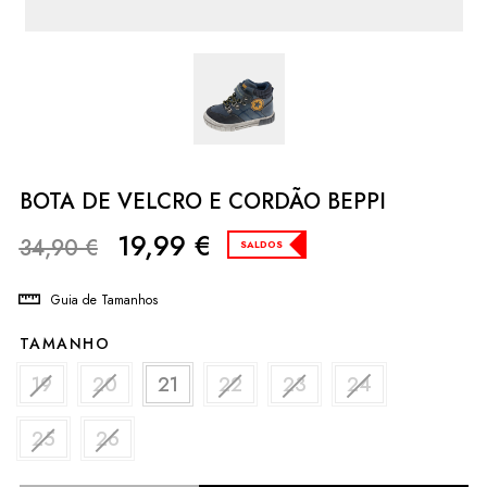
BOTA DE VELCRO E CORDÃO BEPPI
19,99
€
34,90
€
SALDOS
Guia de Tamanhos
TAMANHO
19
20
21
22
23
24
25
26