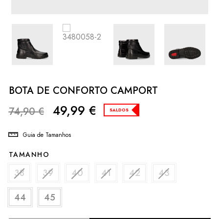
BOTA DE CONFORTO CAMPORT
49,99
€
74,90
€
SALDOS
Guia de Tamanhos
TAMANHO
38
39
40
41
42
43
44
45