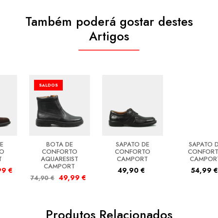
Também poderá gostar destes
Artigos
SALDOS
E
BOTA DE
SAPATO DE
SAPATO 
O
CONFORTO
CONFORTO
CONFOR
T
AQUARESIST
CAMPORT
CAMPOR
CAMPORT
99
€
49,90
€
54,99
€
49,99
€
74,90
€
Produtos Relacionados