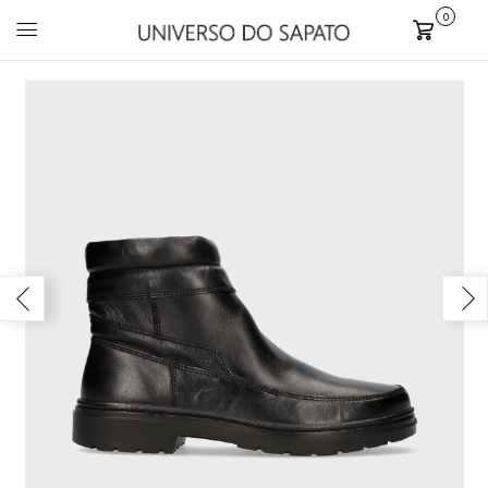
0
Carrinho