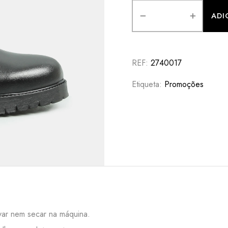
OU
ADI
REF:
2740017
Etiqueta:
Promoções
:
ar nem secar na máquina.