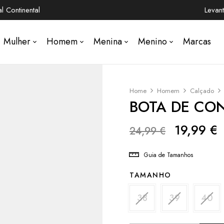
 Continental
Levan
Mulher
Homem
Menina
Menino
Marcas
Home
Homem
Calçado
BOTA DE CON
19,99
€
24,99
€
Guia de Tamanhos
TAMANHO
38
39
40