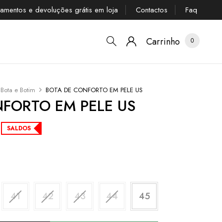
tamentos e devoluções grátis em loja
Contactos
Faq
Carrinho
0
Bota e Botim
BOTA DE CONFORTO EM PELE US
FORTO EM PELE US
SALDOS
41
42
43
44
45