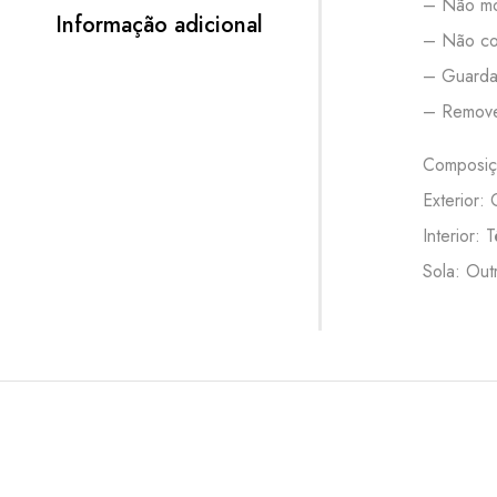
– Não mo
Informação adicional
– Não col
– Guardar
– Remove
Composiç
Exterior:
Interior: T
Sola: Out