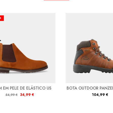
S
M EM PELE DE ELÁSTICO US
BOTA OUTDOOR PANZE
34,99
€
104,99
€
54,99
€