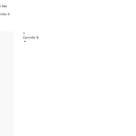
 loja
rinho
0
Carrinho
0