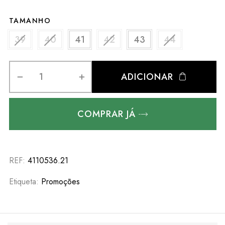
TAMANHO
39
40
41
42
43
44
ADICIONAR
COMPRAR JÁ
REF:
4110536.21
Etiqueta:
Promoções