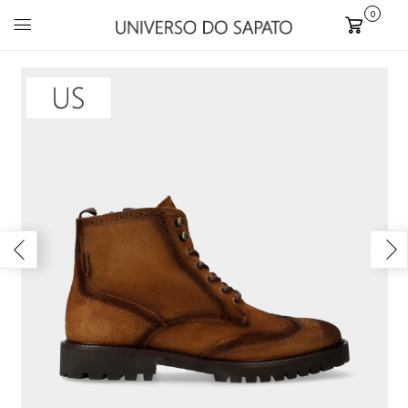
0
Carrinho