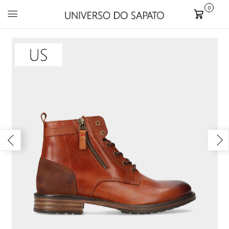
0
Carrinho