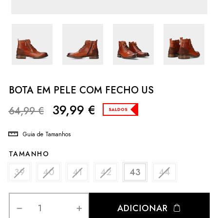
BOTA EM PELE COM FECHO US
39,99
€
64,99
€
SALDOS
Guia de Tamanhos
TAMANHO
39
40
41
42
43
44
ADICIONAR