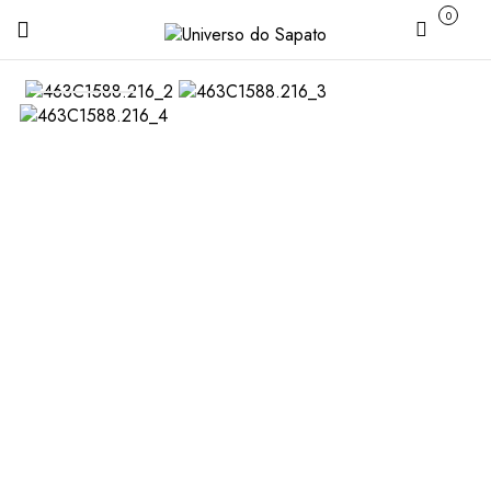
0
Carrinho