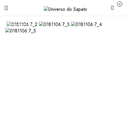
0
Carrinho