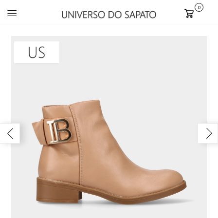
0
Carrinho