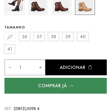
TAMANHO
35
36
37
38
39
40
41
ADICIONAR
COMPRAR JÁ
REF:
258FZL0098.4