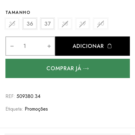
TAMANHO
35
36
37
38
39
40
ADICIONAR
COMPRAR JÁ
REF:
509380.34
Etiqueta:
Promoções