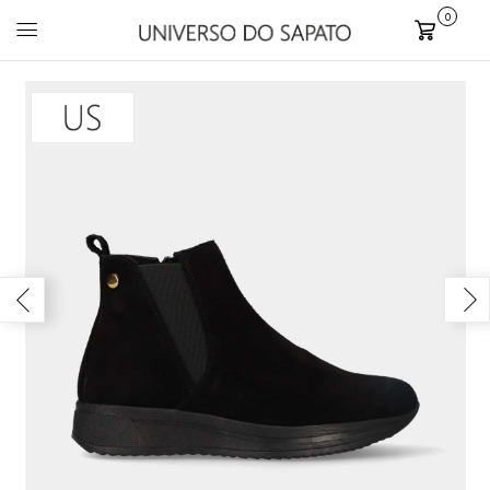
0
Carrinho