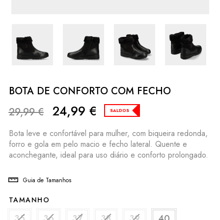
BOTA DE CONFORTO COM FECHO
24,99
€
29,99
€
SALDOS
Bota leve e confortável para mulher, com biqueira redonda,
forro e gola em pelo macio e fecho lateral. Quente e
aconchegante, ideal para uso diário e conforto prolongado.
Guia de Tamanhos
TAMANHO
35
36
37
38
39
40