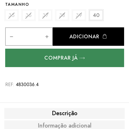
TAMANHO
35
36
37
38
39
40
ADICIONAR
COMPRAR JÁ
REF:
4830036.4
Descrição
Informação adicional