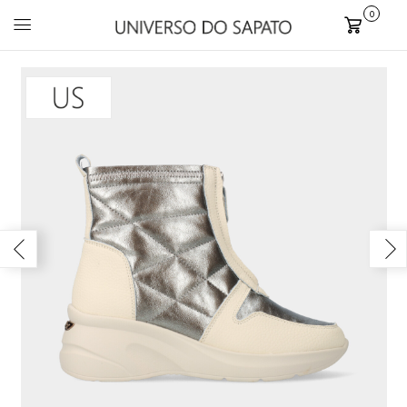
0
Carrinho