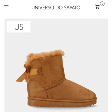
0
Carrinho