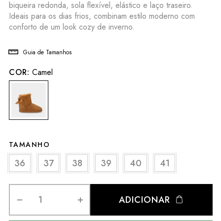
biqueira redonda, sola flexível, elástico e laço traseiro.
Ideais para os dias frios, combinam estilo moderno com
conforto de um look cozy de inverno.
Guia de Tamanhos
COR:
Camel
TAMANHO
36
37
38
39
40
41
ADICIONAR