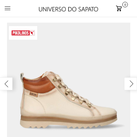
0
Carrinho