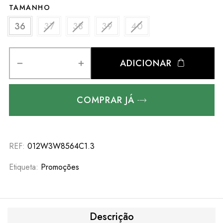
TAMANHO
36
37
38
39
40
ADICIONAR
COMPRAR JÁ
REF:
012W3W8564C1.3
Etiqueta:
Promoções
Descrição