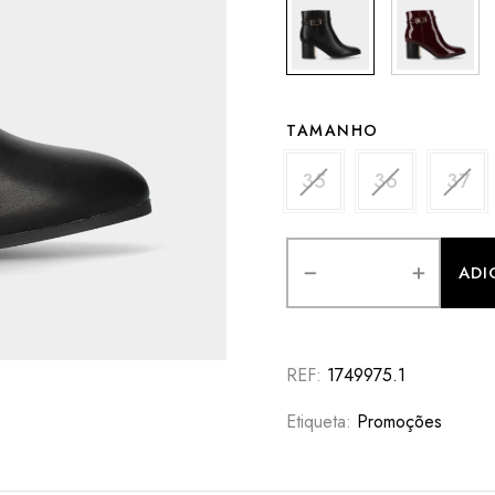
TAMANHO
35
36
37
OU
ADI
REF:
1749975.1
Etiqueta:
Promoções