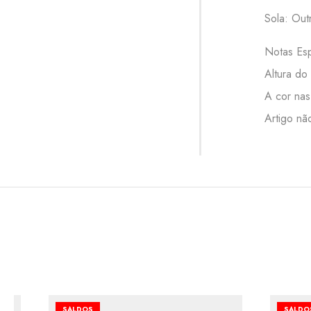
Sola: Out
Notas Esp
Altura do
A cor nas
Artigo nã
SALDOS
SALDO