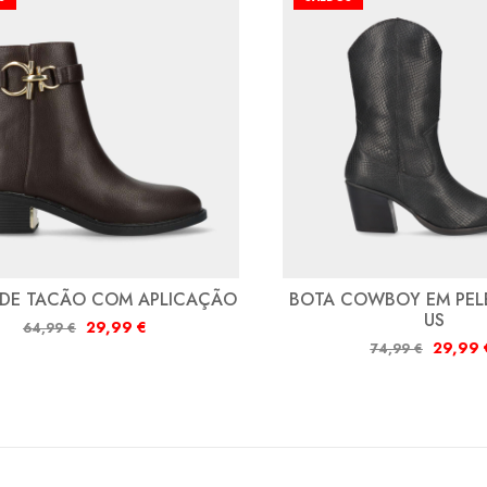
 DE TACÃO COM APLICAÇÃO
BOTA COWBOY EM PELE
US
29,99
€
64,99
€
29,99
74,99
€