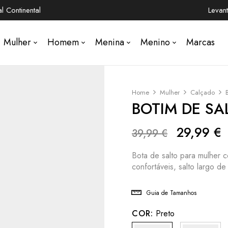
 Continental
Levan
Mulher
Homem
Menina
Menino
Marcas
Home
Mulher
Calçado
BOTIM DE S
29,99
€
39,99
€
Bota de salto para mulher c
confortáveis, salto largo d
Guia de Tamanhos
COR:
Preto