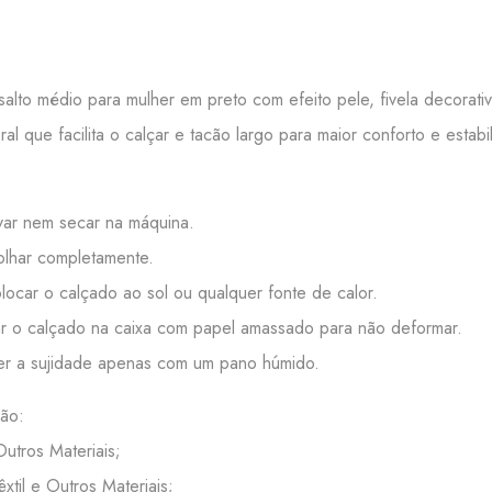
salto médio para mulher em preto com efeito pele, fivela decorat
ral que facilita o calçar e tacão largo para maior conforto e estabi
:
ar nem secar na máquina.
lhar completamente.
ocar o calçado ao sol ou qualquer fonte de calor.
 o calçado na caixa com papel amassado para não deformar.
r a sujidade apenas com um pano húmido.
ão:
Outros Materiais;
Têxtil e Outros Materiais;