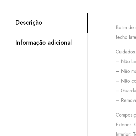
Descrição
Botim de 
fecho late
Informação adicional
Cuidados
– Não lav
– Não mo
– Não col
– Guardar
– Remove
Composiç
Exterior: 
Interior: 