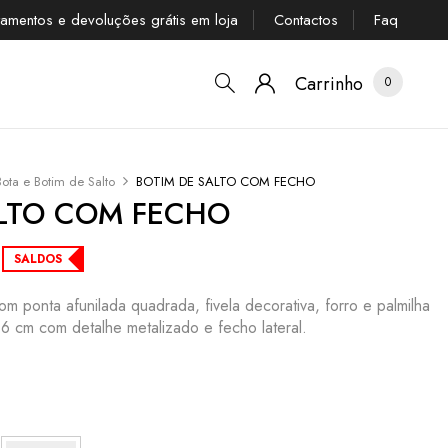
tamentos e devoluções grátis em loja
Contactos
Faq
Carrinho
0
Bota e Botim de Salto
BOTIM DE SALTO COM FECHO
ALTO COM FECHO
SALDOS
om ponta afunilada quadrada, fivela decorativa, forro e palmilha
e 6 cm com detalhe metalizado e fecho lateral.