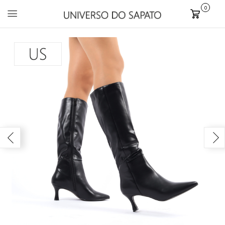
0
Carrinho