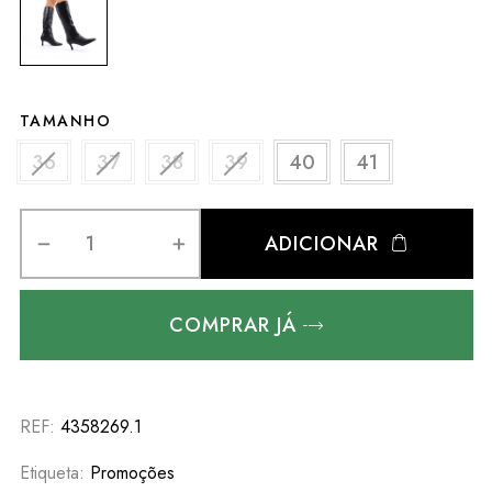
TAMANHO
36
37
38
39
40
41
ADICIONAR
COMPRAR JÁ
REF:
4358269.1
Etiqueta:
Promoções