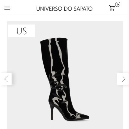
0
Carrinho