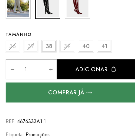
TAMANHO
36
37
38
39
40
41
ADICIONAR
COMPRAR JÁ
REF:
4676333A1.1
Etiqueta:
Promoções