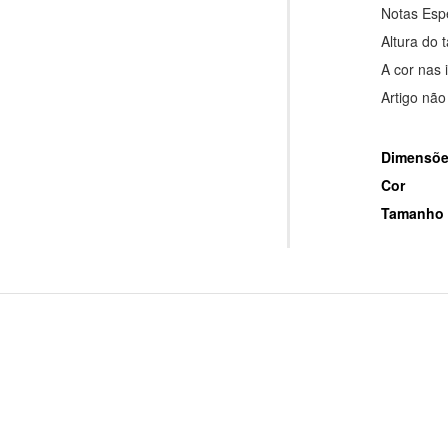
Notas Espe
Altura do 
A cor nas 
Artigo não
Dimensões
Cor
Tamanho