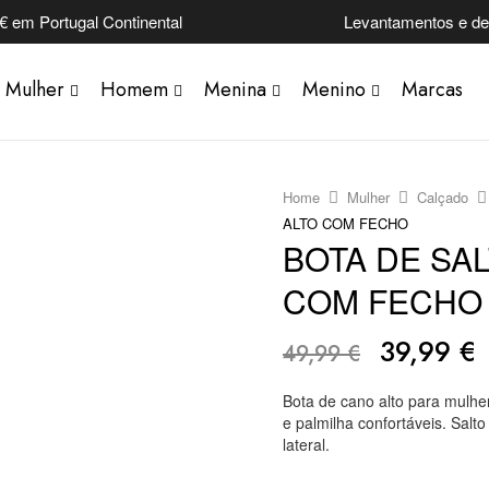
€ em Portugal Continental
Levantamentos e dev
Mulher
Homem
Menina
Menino
Marcas
Home
Mulher
Calçado
ALTO COM FECHO
BOTA DE SA
COM FECHO
39,99
€
49,99
€
Bota de cano alto para mulher
e palmilha confortáveis. Salt
lateral.