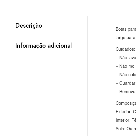
Descrição
Botas para
largo para
Informação adicional
Cuidados:
– Não lav
– Não mol
– Não colo
– Guardar
– Remover
Composiç
Exterior: 
Interior: T
Sola: Outr