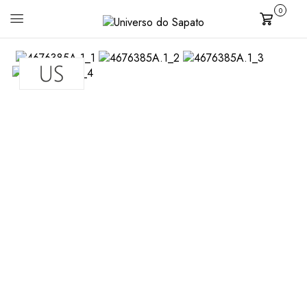
0
Carrinho