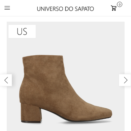
0
Carrinho