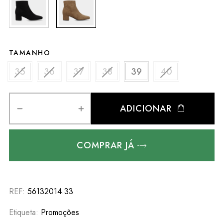
TAMANHO
35
36
37
38
39
40
ADICIONAR
COMPRAR JÁ
REF:
56132014.33
Etiqueta:
Promoções