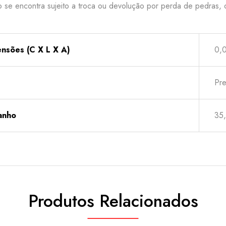
o se encontra sujeito a troca ou devolução por perda de pedras, o
nsões (C X L X A)
0,
Pre
anho
35,
Produtos Relacionados