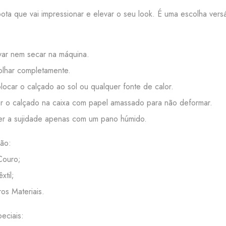
bota que vai impressionar e elevar o seu look. É uma escolha versá
:
ar nem secar na máquina.
lhar completamente.
ocar o calçado ao sol ou qualquer fonte de calor.
 o calçado na caixa com papel amassado para não deformar.
r a sujidade apenas com um pano húmido.
ão:
 Couro;
êxtil;
ros Materiais.
eciais: