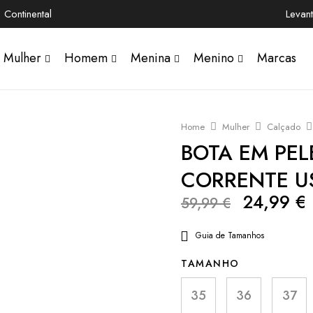
Continental
Levan
Mulher
Homem
Menina
Menino
Marcas
Home
Mulher
Calçado
BOTA EM PE
CORRENTE U
24,99
€
59,99
€
Guia de Tamanhos
TAMANHO
35
36
37