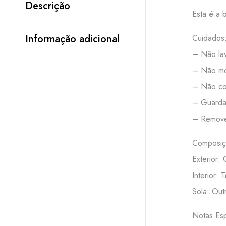
Descrição
Esta é a 
Informação adicional
Cuidados
– Não lav
– Não mo
– Não col
– Guardar
– Remove
Composiç
Exterior:
Interior: T
Sola: Out
Notas Esp