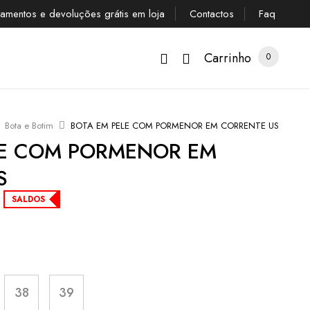
tamentos e devoluções grátis em loja
Contactos
Faq
Carrinho
0
Bota e Botim
BOTA EM PELE COM PORMENOR EM CORRENTE US
LE COM PORMENOR EM
S
SALDOS
38
39