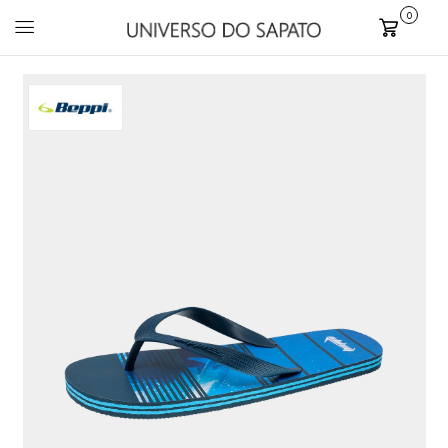
0
Carrinho