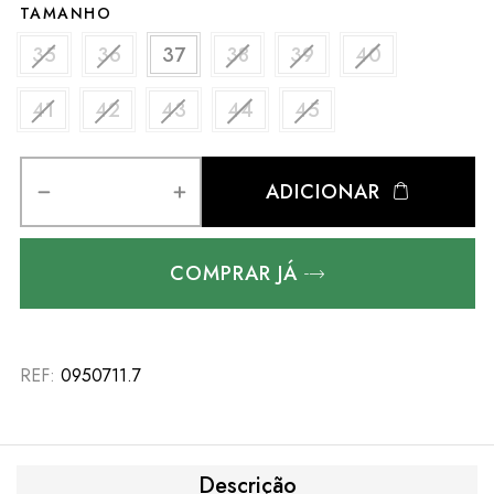
TAMANHO
35
36
37
38
39
40
41
42
43
44
45
ADICIONAR
COMPRAR JÁ
REF:
0950711.7
Descrição