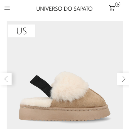
0
Carrinho