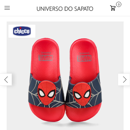
0
Carrinho