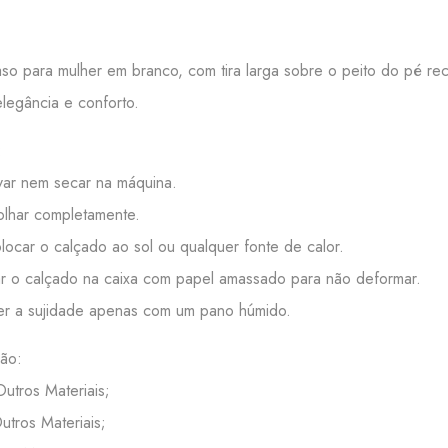
aso para mulher em branco, com tira larga sobre o peito do pé re
legância e conforto.
:
ar nem secar na máquina.
lhar completamente.
ocar o calçado ao sol ou qualquer fonte de calor.
 o calçado na caixa com papel amassado para não deformar.
r a sujidade apenas com um pano húmido.
ão:
Outros Materiais;
Outros Materiais;