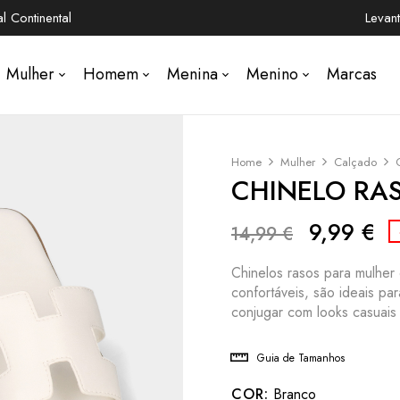
 Continental
Levan
Mulher
Homem
Menina
Menino
Marcas
Home
Mulher
Calçado
CHINELO RAS
9,99
€
14,99
€
Chinelos rasos para mulher
confortáveis, são ideais pa
conjugar com looks casuais 
Guia de Tamanhos
COR:
Branco