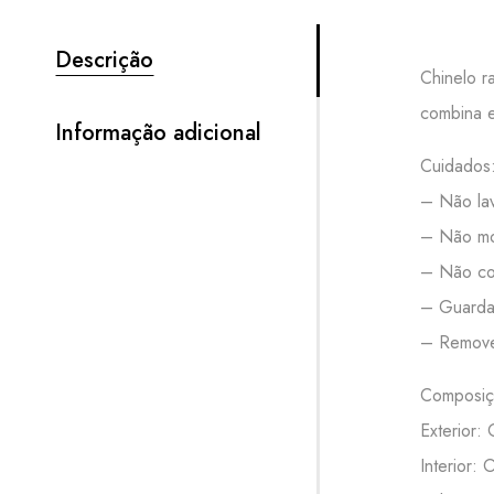
Descrição
Chinelo r
combina e
Informação adicional
Cuidados
– Não lav
– Não mo
– Não col
– Guardar
– Remove
Composiç
Exterior: 
Interior: 