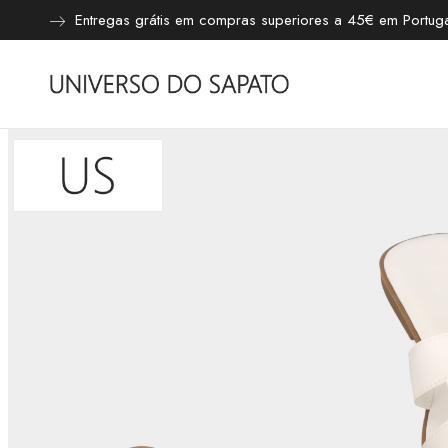
Entregas grátis em compras superiores a 45€ em Portugal