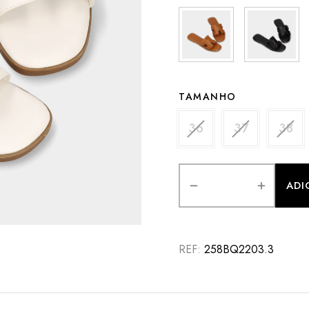
TAMANHO
36
37
38
OU
ADI
REF:
258BQ2203.3