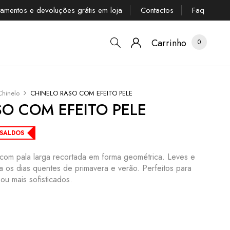
tamentos e devoluções grátis em loja
Contactos
Faq
Carrinho
0
Chinelo
CHINELO RASO COM EFEITO PELE
O COM EFEITO PELE
SALDOS
 com pala larga recortada em forma geométrica. Leves e
ra os dias quentes de primavera e verão. Perfeitos para
ou mais sofisticados.