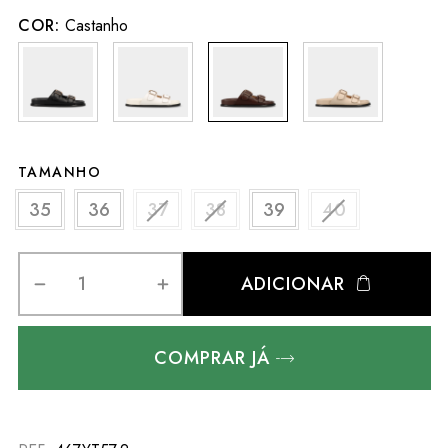
COR:
Castanho
TAMANHO
35
36
37
38
39
40
ADICIONAR
COMPRAR JÁ