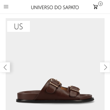
0
Carrinho