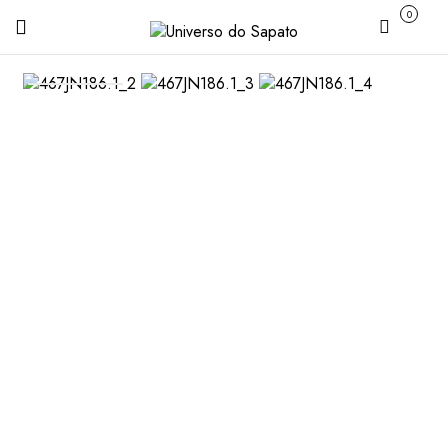
0
Carrinho