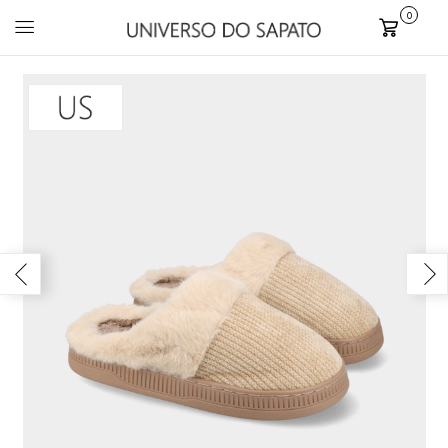
0
Carrinho