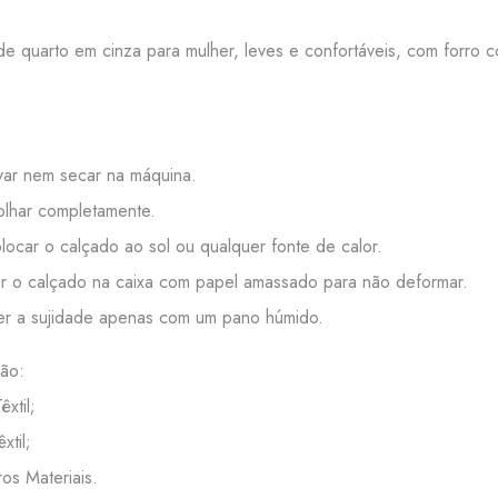
de quarto em cinza para mulher, leves e confortáveis, com forro co
:
ar nem secar na máquina.
lhar completamente.
ocar o calçado ao sol ou qualquer fonte de calor.
 o calçado na caixa com papel amassado para não deformar.
r a sujidade apenas com um pano húmido.
ão:
êxtil;
êxtil;
ros Materiais.