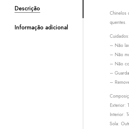
Descrição
Chinelos 
quentes.
Informação adicional
Cuidados
– Não lav
– Não mo
– Não col
– Guardar
– Remove
Composiç
Exterior: T
Interior: T
Sola: Out