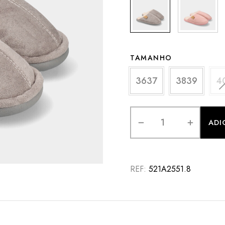
TAMANHO
3637
3839
4
ADI
REF:
521A2551.8