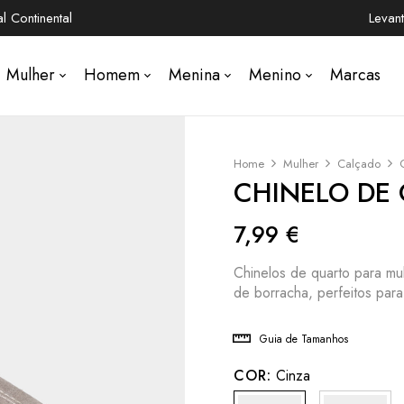
 Continental
Levan
Mulher
Homem
Menina
Menino
Marcas
Home
Mulher
Calçado
CHINELO DE
7,99
€
Chinelos de quarto para mul
de borracha, perfeitos para
Guia de Tamanhos
COR:
Cinza