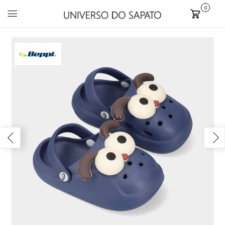
0
Carrinho