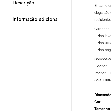
Descrição
Encante os
clogs são 
Informação adicional
resistente
Cuidados:
– Não lav
– Não util
– Não eng
Composiç
Exterior: 
Interior: O
Sola: Outr
Dimensões
Cor
Tamanho