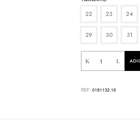
22
23
24
29
30
31
ADI
REF:
0181132.16