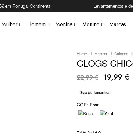
5€ em Portugal Continental
Levantamentos e dev
Mulher
Homem
Menina
Menino
Marcas
Home
Menina
Calçado
CLOGS CHIC
19,99
€
22,99
€
Guia de Tamanhos
COR:
Rosa
TAMANHO