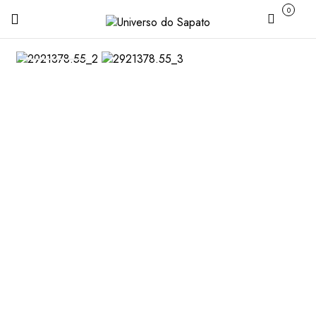
0
Carrinho