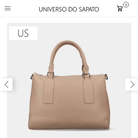
0
Carrinho