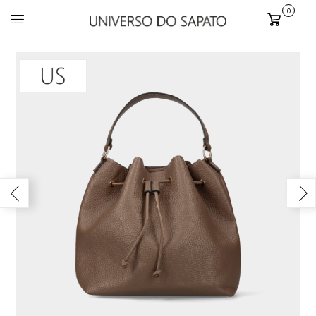
0
Carrinho