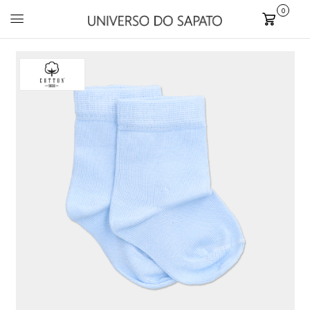
0
Carrinho