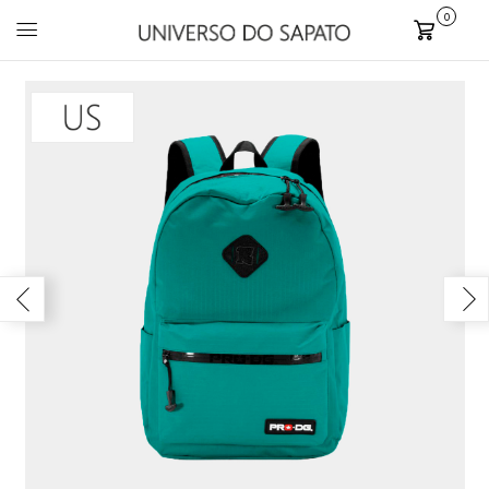
0
Carrinho