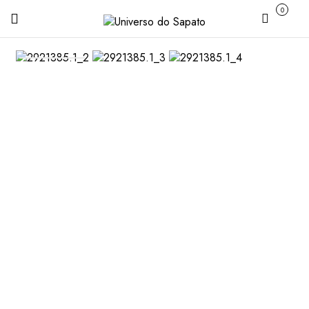
0
Carrinho