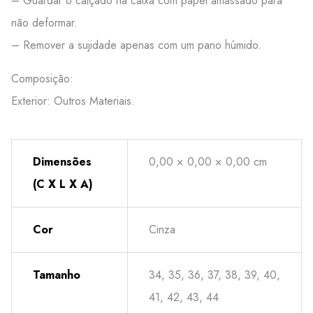
– Guardar o calçado na caixa com papel amassado para
não deformar.
– Remover a sujidade apenas com um pano húmido.
Composição:
Exterior: Outros Materiais.
Dimensões
0,00 × 0,00 × 0,00 cm
(C X L X A)
Cor
Cinza
Tamanho
34, 35, 36, 37, 38, 39, 40,
41, 42, 43, 44