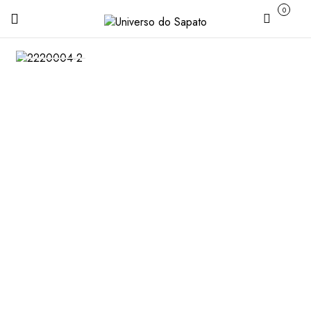
0
Carrinho