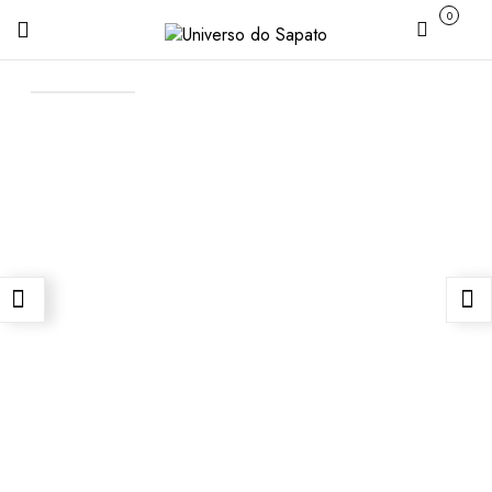
0
Carrinho