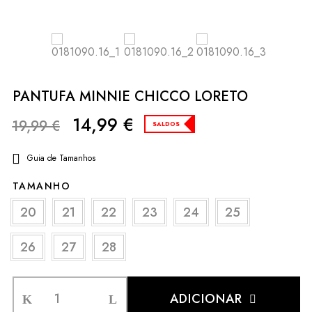
PANTUFA MINNIE CHICCO LORETO
14,99
€
19,99
€
SALDOS
Guia de Tamanhos
TAMANHO
20
21
22
23
24
25
26
27
28
ADICIONAR