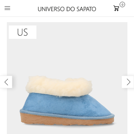
0
Carrinho