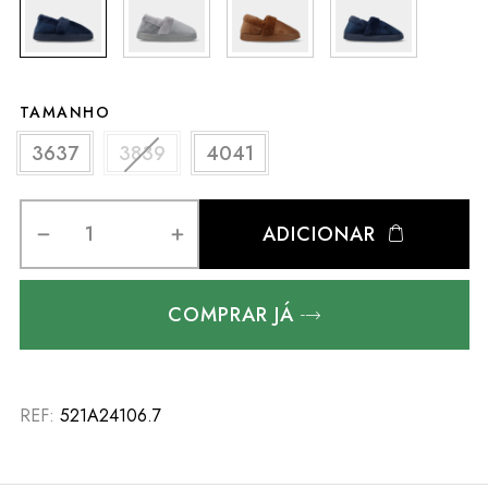
TAMANHO
3637
3839
4041
ADICIONAR
COMPRAR JÁ
REF:
521A24106.7