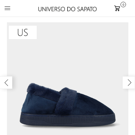
0
Carrinho