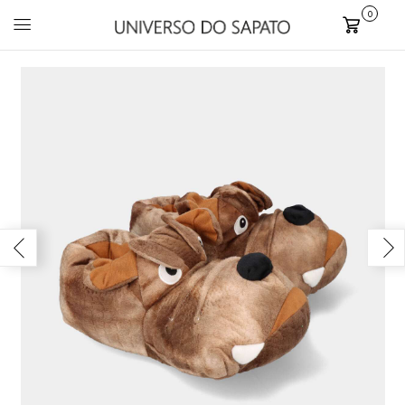
0
Carrinho