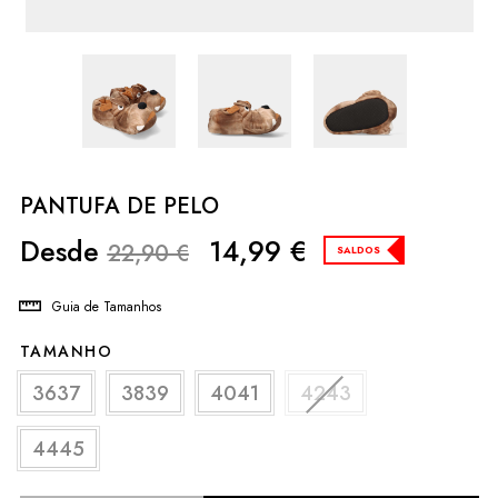
PANTUFA DE PELO
Desde
14,99
€
22,90
€
SALDOS
Guia de Tamanhos
TAMANHO
3637
3839
4041
4243
4445