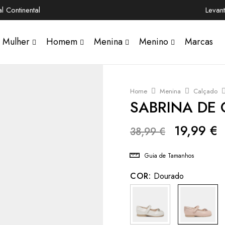
 Continental
Levan
Mulher
Homem
Menina
Menino
Marcas
Home
Menina
Calçado
SABRINA DE
19,99
€
38,99
€
Guia de Tamanhos
COR:
Dourado