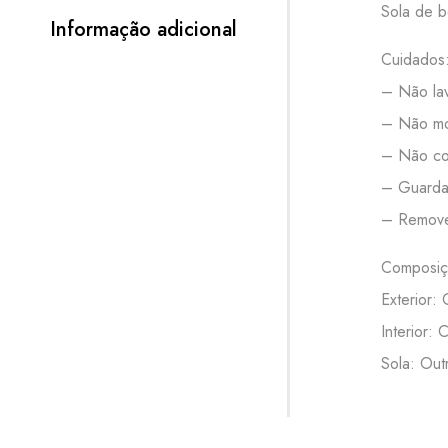
Sola de b
Informação adicional
Cuidados
– Não lav
– Não mo
– Não col
– Guardar
– Remove
Composiç
Exterior: 
Interior: 
Sola: Out