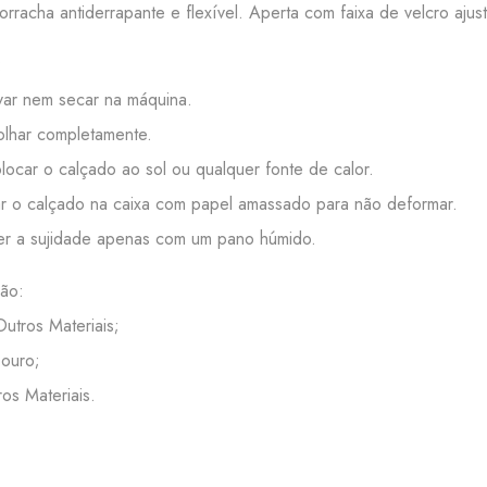
orracha antiderrapante e flexível. Aperta com faixa de velcro aju
:
ar nem secar na máquina.
lhar completamente.
ocar o calçado ao sol ou qualquer fonte de calor.
 o calçado na caixa com papel amassado para não deformar.
r a sujidade apenas com um pano húmido.
ão:
Outros Materiais;
Couro;
ros Materiais.