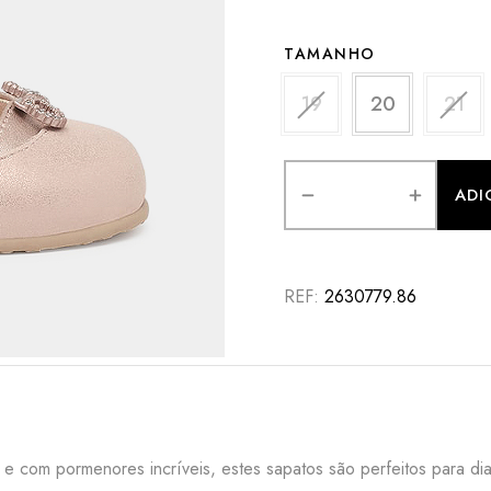
TAMANHO
19
20
21
OU
ADI
REF:
2630779.86
 e com pormenores incríveis, estes sapatos são perfeitos para dia