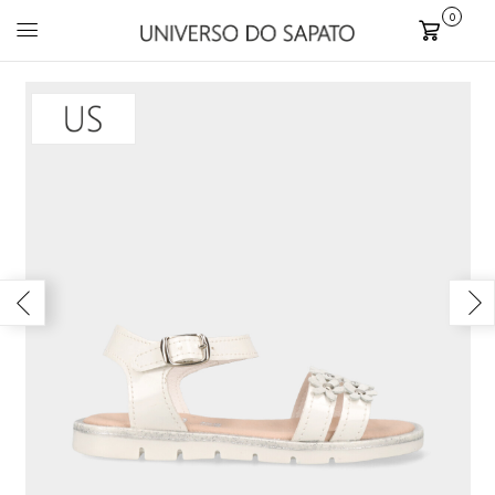
0
Carrinho