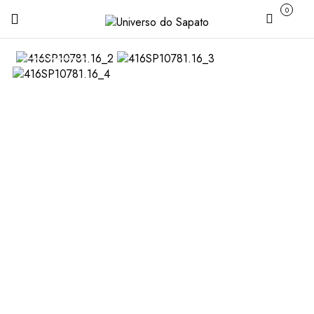
0
Carrinho