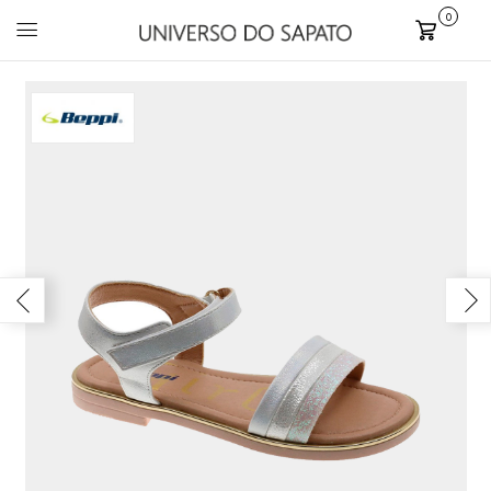
0
Carrinho