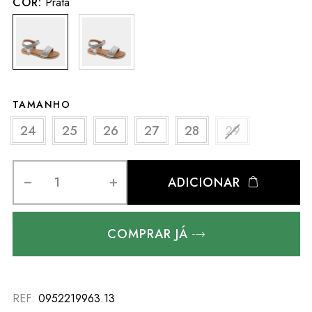
COR:
Prata
TAMANHO
24
25
26
27
28
29
ADICIONAR
COMPRAR JÁ
REF:
0952219963.13