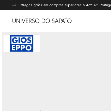
Entregas grátis em compras superiores a 45€ em Portugal