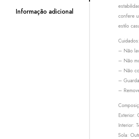
estabilid
Informação adicional
confere u
estilo ca
Cuidados
– Não lav
– Não mo
– Não col
– Guardar
– Remove
Composiç
Exterior: 
Interior: 
Sola: Out