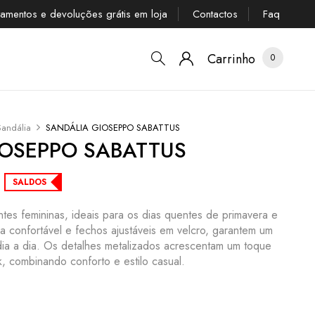
tamentos e devoluções grátis em loja
Contactos
Faq
Carrinho
0
Sandália
SANDÁLIA GIOSEPPO SABATTUS
IOSEPPO SABATTUS
SALDOS
antes femininas, ideais para os dias quentes de primavera e
a confortável e fechos ajustáveis em velcro, garantem um
 dia a dia. Os detalhes metalizados acrescentam um toque
, combinando conforto e estilo casual.