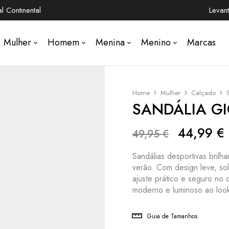
 Continental
Levan
Mulher
Homem
Menina
Menino
Marcas
Home
Mulher
Calçado
SANDÁLIA G
44,99
€
49,95
€
Sandálias desportivas brilh
verão. Com design leve, sol
ajuste prático e seguro no
moderno e luminoso ao look
Guia de Tamanhos