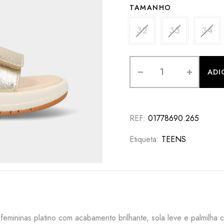
TAMANHO
32
33
34
ADI
REF:
01778690.265
Etiqueta:
TEENS
 femininas platino com acabamento brilhante, sola leve e palmilha