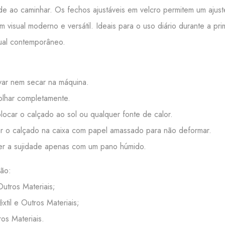
ade ao caminhar. Os fechos ajustáveis em velcro permitem um ajus
m visual moderno e versátil. Ideais para o uso diário durante a p
sual contemporâneo.
:
ar nem secar na máquina.
lhar completamente.
ocar o calçado ao sol ou qualquer fonte de calor.
 o calçado na caixa com papel amassado para não deformar.
r a sujidade apenas com um pano húmido.
ão:
Outros Materiais;
Têxtil e Outros Materiais;
ros Materiais.