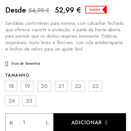
Desde
52,99
€
54,99
€
SALDOS
Sandálias confortáveis para menina, com calcanhar fechado,
que oferece suporte e proteção, e parte da frente aberta
para permitir que os dedos respirem livremente. Práticas,
respiráveis, muito leves e flexíveis, com sola antiderrapante
e fechos de velcro para um ajuste fácil.
Guia de Tamanhos
TAMANHO
18
19
20
21
22
23
24
25
ADICIONAR